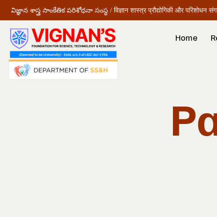
విజ్ఞాన శాస్త్ర సాంకేతిక పరిశోధనా సంస్థ / विज्ञान शास्त्र प्रौद्योगिकी और परिशोधन सं
Home
R
Pa