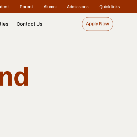
dent
Parent
Alumni
Admissions
Quick links
ities
Contact Us
Apply Now
und