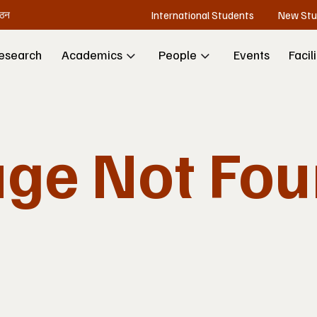
International Students
New Stu
गठन
esearch
Academics
People
Events
Facil
ge Not Fo