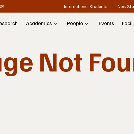
International Students
New Stu
गठन
esearch
Academics
People
Events
Facil
ge Not Fo