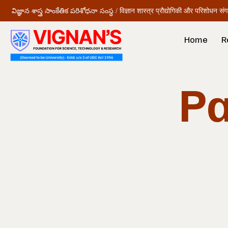
విజ్ఞాన శాస్త్ర సాంకేతిక పరిశోధనా సంస్థ / विज्ञान शास्त्र प्रौद्योगिकी और परिशोधन सं
Home
R
Pa