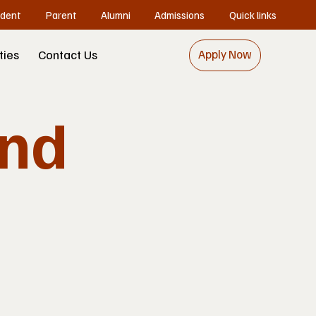
dent
Parent
Alumni
Admissions
Quick links
ities
Contact Us
Apply Now
und